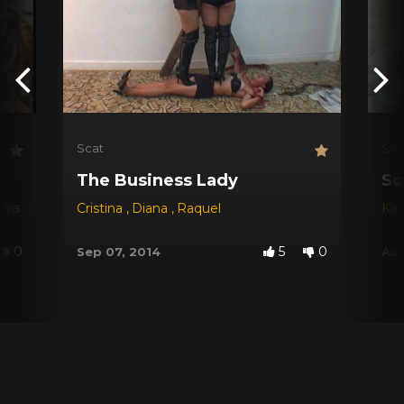
Scat
Sca
The Business Lady
Sc
jara
Cristina
,
Diana
,
Raquel
Kar
0
5
0
Sep 07, 2014
Aug