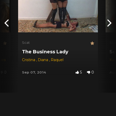
Scat
Sca
The Business Lady
Sc
jara
Cristina
,
Diana
,
Raquel
Kar
0
5
0
Sep 07, 2014
Aug